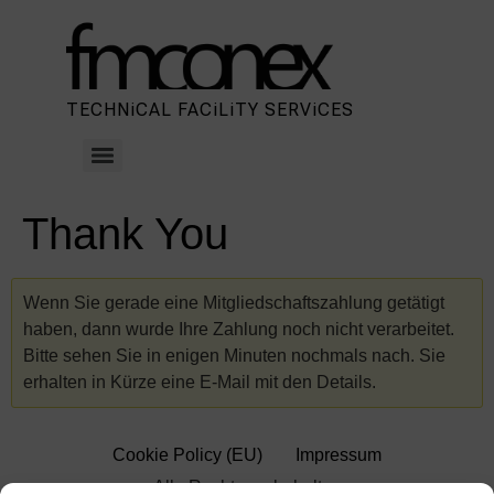
TECHNiCAL FACiLiTY SERViCES
Thank You
Wenn Sie gerade eine Mitgliedschaftszahlung getätigt
haben, dann wurde Ihre Zahlung noch nicht verarbeitet.
Bitte sehen Sie in enigen Minuten nochmals nach. Sie
erhalten in Kürze eine E-Mail mit den Details.
Cookie Policy (EU)
Impressum
Alle Rechte vorbehalten